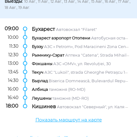
Выезды
:
10 Авг., 11 Авг., 12 Авг., 13 Авг., 14 Авг., 15 Авг., 16 Авг., 17 Авг.,
18 Авг., 19 Авг.
09:00
Бухарест
Автовокзал "Filaret"
10:00
Бухарест аэропорт Отопени
Автобусная остановка, возле терминала PLECARI, выходы C и D.
11:30
Бузэу
АЗС « Petrom», Pod Maracineni Zona Centura
12:30
Рымнику-Сэрат
Аптека "Catena", Strada Mihail Kogalniceanu 3
13:00
Фокшаны
АЗС «OMV», ул. Revoluției, 30
13:45
Текуч
АЗС "Lukoil", strada Gheorghe Petrașcu 104
14:30
Бырлад
Biserica Domnească, Bulevardul Republicii
16:00
Албица
таможня (RO-MD)
16:40
Леушены
таможня (MD-RO)
18:00
Кишинев
Автовокзал "Северный", ул. Каля Мошилор, 2/1
Показать маршрут на карте