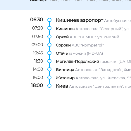
06:30
Кишинев аэропорт
Автобусная о
07:20
Кишинев
Автовокзал "Северный", ул.
07:50
Орхей
АЗС "BEMOL", ул. Унирий
09:00
Сороки
АЗС "Rompetrol"
10:45
Отачь
таможня (MD-UA)
11:30
Могилёв-Подольский
таможня (UA-M
14:00
Винница
Автовокзал "Западный", Хм
16:00
Житомир
Автовокзал, ул. Киевская, 9
18:00
Киев
Автовокзал "Центральный", про