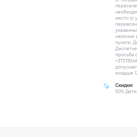
пересече
необходи
место (с
перевозчи
указанным
наличие 
пункте; Д
Диспетче
просьба 
+3737834
допускае
младше 12
Скидки:
50% Дети 