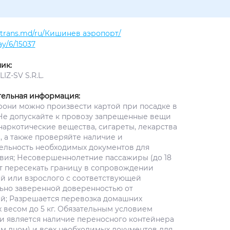
altrans.md/ru/Кишинев аэропорт/
y/6/15037
ик:
IZ-SV S.R.L.
ельная информация:
рони можно произвести картой при посадке в
 Не допускайте к провозу запрещенные вещи
наркотические вещества, сигареты, лекарства
), а также проверяйте наличие и
ельность необходимых документов для
вия; Несовершеннолетние пассажиры (до 18
ут пересекать границу в сопровождении
й или взрослого с соответствующей
ьно заверенной доверенностью от
й; Разрешается перевозка домашних
 весом до 5 кг. Обязательным условием
и является наличие переносного контейнера
ым дном) и всех необходимых документов для