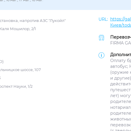
https://g
становка, напротив АЗС "Лукойл"
Киев/toda
 Каля Мошилор, 2/1
Перевозч
FIRMA GAL
Дополнит
Оплату б
D)
автобус;
ельницкое шоссе, 107
(оружие 
и другие
3
действит
спект Науки, 1/2
путешест
лет) мог
родителе
нотариал
родителе
животных
перевозк
(с тверд