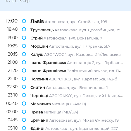
14 Сер., 15 Сер.
17:00
Львів
Автовокзал, вул. Стрийська, 109
18:40
Трускавець
Автовокзал, вул. Дрогобицька, 35
19:00
Стрий
Автовокзал, вул. Вокзальна, 7
19:25
Моршин
Автостанція, вул. І. Франка, 51А
20:15
Калуш
АЗС "WOG", вул. Козоріса, 54/Львівська
21:00
Івано-Франківськ
Автостанція 2, вул. Горбачевського, 14
21:20
Івано-Франківськ
Залізничний вокзал, пл. Привокзальна, 1
22:10
Коломия
АЗС "ОККО", вул. Карпатська, 142-б
22:30
Снятин
Автовокзал, вул. Винниченка, 1
23:10
Чернівці
АЗС "OKKO", вул. Галицький Шлях, 46М
00:40
Мамалига
митниця (UA/MD)
02:00
Крива
митниця (MD/UA)
04:15
Бричани
Автовокзал, вул. Міхая Ємінеску, 19
05:10
Єдинці
Автовокзал, вул. Індепенденцей, 227