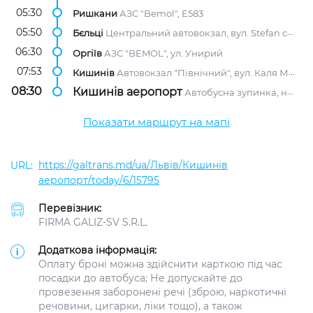
05:30
Ришкани
АЗС "Bemol", E583
05:50
Бєльці
Центральний автовокзал, вул. Stefan cel Mare, 2
06:30
Оргіїв
АЗС "BEMOL", ул. Унирий
07:53
Кишинів
Автовокзал "Північний", вул. Каля Мошілор, 2/1
08:30
Кишинів аеропорт
Автобусна зупинка, навпроти АЗС "Лукойл"
Показати маршрут на мапі
https://galtrans.md/ua/Львів/Кишинів
аеропорт/today/6/15795
Перевізник:
FIRMA GALIZ-SV S.R.L.
Додаткова інформація:
Оплату броні можна здійснити карткою під час
посадки до автобуса; Не допускайте до
провезення заборонені речі (зброю, наркотичні
речовини, цигарки, ліки тощо), а також