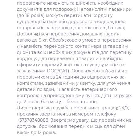
перевіряйте наявність та дійсність необхідних
документів для подорожі; Неповнолітні пасажири
(до 18 років) можуть перетинати кордон у
супроводі батьків або дорослого з відповідною
нотаріально завіреною довіреністю від батьків;
Дозволяється перевезення домашніх тварин
вагою до 5 кг. Обов'язковою умовою перевезення
є наявність переносного контейнера (з твердим
дном) та всіх необхідних документів для перетину
кордону. Для перевезення тварини необхідно
оформити окремий квиток на сусіднє місце (із
зазначенням DOG/CAT). Обов'язково зв'яжіться з
перевізником за 24 години до відправлення за
контактами, зазначеними у квитку, для уточнення
деталей поїздки, і наявність ветеринарного
контролю на прикордонному пункті. Діти на руках
до 2 років без місця - безкоштовно;
Диспетчерська служба перевізника працює 24/7,
прохання звертатися за номером телефону
+37378348888. Звертаємо увагу, що перевізник не
допускає бронювання передніх місць для дітей
віком до 12 років.