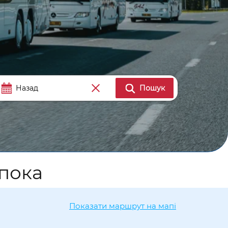
Пошук
апока
Показати маршрут на мапі