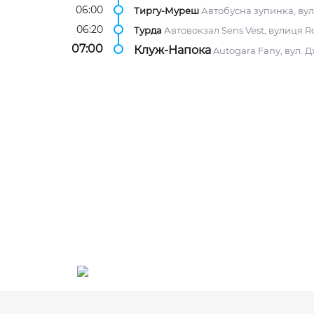
06:00
Тиргу-Муреш
Автобусна зупинка, вул.
06:20
Турда
Автовокзал Sens Vest, вулиця R
07:00
Клуж-Напока
Autogara Fany, вул. 