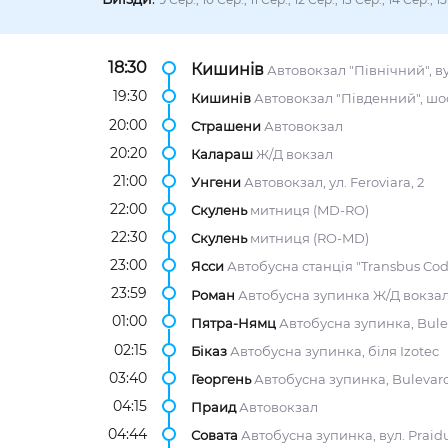
18:30
Кишинів
Автовокзал "Північний", ву
19:30
Кишинів
Автовокзал "Південний", шо
20:00
Страшени
Автовокзал
20:20
Калараш
Ж/Д вокзал
21:00
Унгени
Автовокзал, ул. Feroviara, 2
22:00
Скулень
митниця (MD-RO)
22:30
Скулень
митниця (RO-MD)
23:00
Ясси
Автобусна станція "Transbus Codr
23:59
Роман
Автобусна зупинка Ж/Д вокзал, 
01:00
Пятра-Нямц
Автобусна зупинка, Bule
02:15
Біказ
Автобусна зупинка, біля Izotec
03:40
Георгень
Автобусна зупинка, Bulevardul
04:15
Праид
Автовокзал
04:44
Совата
Автобусна зупинка, вул. Praidu