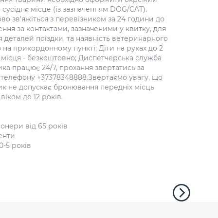
 сусіднє місце (із зазначенням DOG/CAT).
во зв'яжіться з перевізником за 24 години до
ння за контактами, зазначеними у квитку, для
 деталей поїздки, та наявність ветеринарного
на прикордонному пункті; Діти на руках до 2
 місця - безкоштовно; Диспетчерська служба
ка працює 24/7, прохання звертатись за
телефону +37378348888.Звертаємо увагу, що
ик не допускає бронювання передніх місць
віком до 12 років.
онери від 65 років
енти
0-5 років