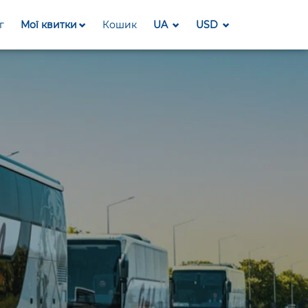
г
Мої квитки
Кошик
UA
USD