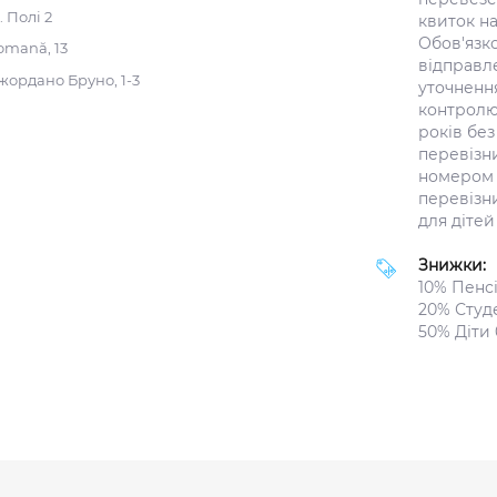
 Полі 2
квиток на
Обов'язко
omană, 13
відправле
Джордано Бруно, 1-3
уточнення
контролю 
років без
перевізни
номером 
перевізн
для дітей 
Знижки:
10% Пенсі
20% Студ
50% Діти 