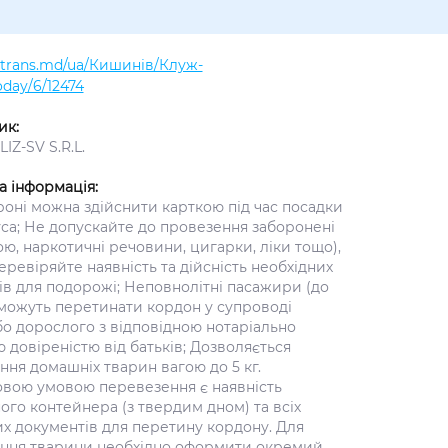
altrans.md/ua/Кишинів/Клуж-
day/6/12474
ик:
IZ-SV S.R.L.
а інформація:
роні можна здійснити карткою під час посадки
уса; Не допускайте до провезення заборонені
ою, наркотичні речовини, цигарки, ліки тощо),
еревіряйте наявність та дійсність необхідних
ів для подорожі; Неповнолітні пасажири (до
 можуть перетинати кордон у супроводі
бо дорослого з відповідною нотаріально
 довіреністю від батьків; Дозволяється
ня домашніх тварин вагою до 5 кг.
овою умовою перевезення є наявність
го контейнера (з твердим дном) та всіх
их документів для перетину кордону. Для
ння тварини необхідно оформити окремий