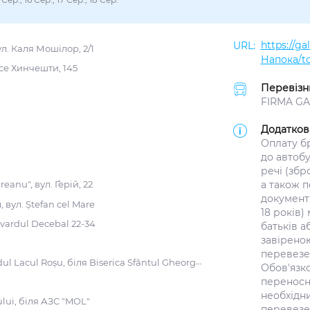
https://g
л. Каля Мошілор, 2/1
Напока/to
се Хинчешти, 145
Перевізн
FIRMA GAL
Додатков
Оплату б
до автоб
речі (збр
а також п
eanu", вул. Ґерій, 22
документ
вул. Ștefan cel Mare
18 років)
vardul Decebal 22-34
батьків а
завіреною
перевезен
 Lacul Roșu, біля Biserica Sfântul Gheorghe
Обов'язк
переносно
необхідн
lui, біля АЗС "MOL"
перевезе