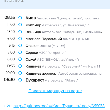
18 Авг., 19 Авг.
08:35
Киев
Автовокзал "Центральный", проспект Науки, 1/2
11:00
Житомир
Автовокзал, ул. Киевская, 93
13:10
Винница
Автовокзал "Западный", Хмельницкое шоссе, 107
16:00
Могилёв-Подольский
таможня (UA-MD)
16:15
Отачь
таможня (MD-UA)
17:00
Сороки
АЗС "Rompetrol"
18:00
Орхей
АЗС "BEMOL", ул. Унирий
19:35
Кишинев
Автовокзал "Северный", ул. Каля Мошилор, 2/1
20:00
Кишинев аэропорт
Автобусная остановка, напротив АЗС "Лукойл"
06:30
Бухарест
Автовокзал "Filaret"
Показать маршрут на карте
https://galtrans.md/ru/Киев/Бухарест/today/6/15038