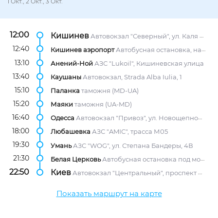
1 Окт., 2 Окт., 3 Окт.
12:00
Кишинев
Автовокзал "Северный", ул. Каля Мошилор, 2/1
12:40
Кишинев аэропорт
Автобусная остановка, напротив АЗС "Лукойл"
13:10
Анений-Ной
АЗС "Lukoil", Кишиневская улица
13:40
Каушаны
Автовокзал, Strada Alba Iulia, 1
15:10
Паланка
таможня (MD-UA)
15:20
Маяки
таможня (UA-MD)
16:40
Одесса
Автовокзал "Привоз", ул. Новощепной Ряд, 5
18:00
Любашевка
АЗС "AMIC", трасса М05
19:30
Умань
АЗС "WOG", ул. Степана Бандеры, 4В
21:30
Белая Церковь
Автобусная остановка под мостом, трасса М05
22:50
Киев
Автовокзал "Центральный", проспект Науки, 1/2
Показать маршрут на карте