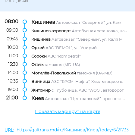
17 Авг., 18 Авг.
08:00
Кишинев
Автовокзал "Северный", ул. Каля Мошилор, 2/1
09:00
Кишинев аэропорт
Автобусная остановка, напротив АЗС "Лукойл"
09:45
Кишинев
Автовокзал "Северный", ул. Каля Мошилор, 2/1
10:00
Орхей
АЗС "BEMOL", ул. Унирий
11:00
Сороки
АЗС "Rompetrol"
13:30
Отачь
таможня (MD-UA)
14:00
Могилёв-Подольский
таможня (UA-MD)
16:35
Винница
АЗС "БРСМ-Нафта", Хмельницкое шоссе, 114-И
19:00
Житомир
с. Глубочица, АЗС "WOG", автодорога Киев-Чоп, 127-й км. (въезд в Житомир из Киева)
21:00
Киев
Автовокзал "Центральный", проспект Науки, 1/2
Показать маршрут на карте
https://galtrans.md/ru/Кишинев/Киев/today/6/21733