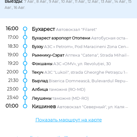
Выезды
:
7 Авг., 8 Авг., 9 Авг., 10 Авг., 11 Авг., 12 Авг., 13 Авг., 14 Авг., 15
Авг., 16 Авг.
16:00
Бухарест
Автовокзал "Filaret"
17:00
Бухарест аэропорт Отопени
Автобусная остановка, возле терминала PLECARI, выходы C и D.
18:30
Бузэу
АЗС « Petrom», Pod Maracineni Zona Centura
19:00
Рымнику-Сэрат
Аптека "Catena", Strada Mihail Kogalniceanu 3
19:20
Фокшаны
АЗС «OMV», ул. Revoluției, 30
20:00
Текуч
АЗС "Lukoil", strada Gheorghe Petrașcu 104
21:30
Бырлад
Biserica Domnească, Bulevardul Republicii
23:00
Албица
таможня (RO-MD)
23:40
Леушены
таможня (MD-RO)
01:00
Кишинев
Автовокзал "Северный", ул. Каля Мошилор, 2/1
Показать маршрут на карте