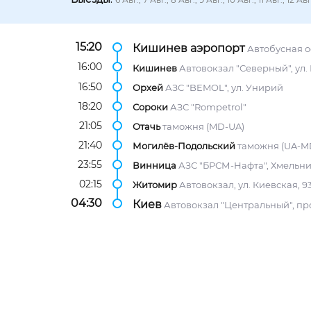
15:20
Кишинев аэропорт
Автобусная о
16:00
Кишинев
Автовокзал "Северный", ул.
16:50
Орхей
АЗС "BEMOL", ул. Унирий
18:20
Сороки
АЗС "Rompetrol"
21:05
Отачь
таможня (MD-UA)
21:40
Могилёв-Подольский
таможня (UA-M
23:55
Винница
АЗС "БРСМ-Нафта", Хмельни
02:15
Житомир
Автовокзал, ул. Киевская, 9
04:30
Киев
Автовокзал "Центральный", про