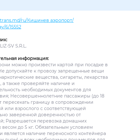
altrans.md/ru/Кишинев аэропорт/
y/6/15552
ик:
IZ-SV S.R.L.
ельная информация:
рони можно произвести картой при посадке в
 Не допускайте к провозу запрещенные вещи
наркотические вещества, сигареты, лекарства
), а также проверяйте наличие и
ельность необходимых документов для
вия; Несовершеннолетние пассажиры (до 18
ут пересекать границу в сопровождении
й или взрослого с соответствующей
ьно заверенной доверенностью от
й; Разрешается перевозка домашних
 весом до 5 кг. Обязательным условием
и является наличие переносного контейнера
ым дном) и всех необходимых документов для