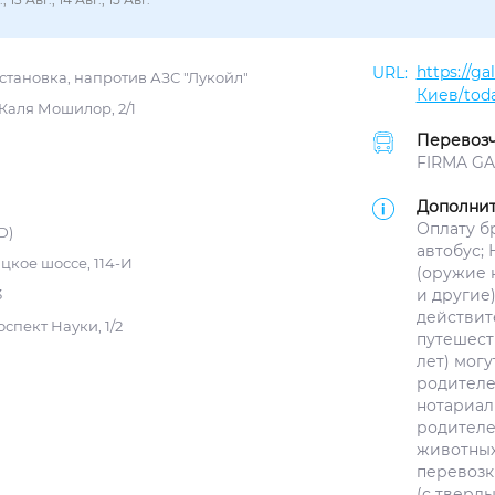
https://g
становка, напротив АЗС "Лукойл"
Киев/toda
 Каля Мошилор, 2/1
Перевозч
FIRMA GAL
Дополнит
Оплату б
D)
автобус;
цкое шоссе, 114-И
(оружие 
и другие
3
действит
спект Науки, 1/2
путешест
лет) мог
родителе
нотариал
родителе
животных
перевозк
(с тверд