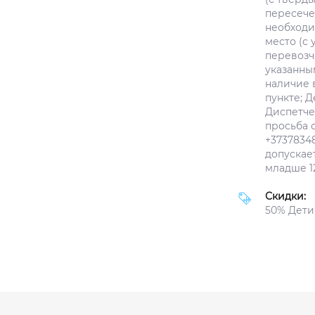
пересече
необходи
место (с
перевозчи
указанным
наличие 
пункте; Д
Диспетче
просьба 
+3737834
допускае
младше 12
Скидки:
50% Дети 