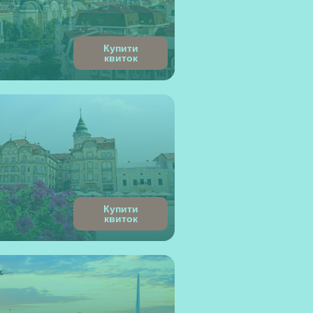
Купити
квиток
Купити
квиток