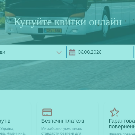
Купуйте квитки онлайн
утів
Безпечні платежі
Гарантов
повернен
 Україна,
Ми забезпечуємо високі
ва, Німеччина,
стандарти безпеки для
Швидке поверне