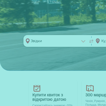
Купити квиток з
300 маршр
відкритою датою
Чехія, Румунія,
Польща, Молдо
Скористайтесь знижкою -20%