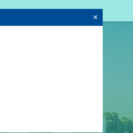
г
Мої квитки
Кошик
UA
USD
×