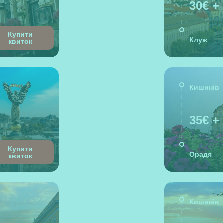
30€ +
Купити
Клуж
квиток
Кишинів
35€ +
Купити
Орадя
квиток
Кишинів