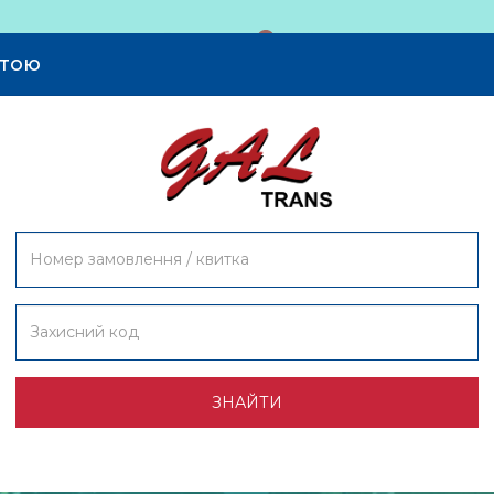
Розклад
Увійти
Контакти
Бло
атою
ЗНАЙТИ