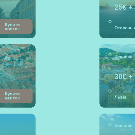
25€ +
Купити
Отопень 
квиток
Кишинів
30€ +
Купити
Львів
квиток
Кишинів