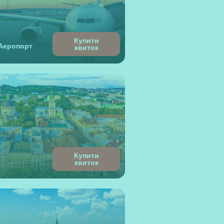
Купити
Аеропорт
квиток
Купити
квиток