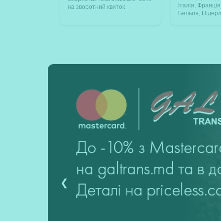
Італія, Франці
на зворотний квиток
Бельгія, Нідер
❮