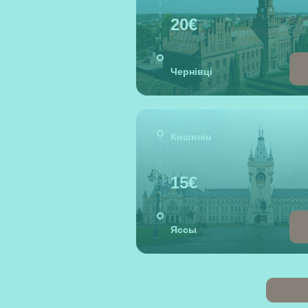
20€
Чернівці
Кишинів
15€
Яссы