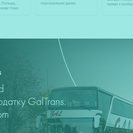
я, Польща,
персональних даних
прямо з особис
ланди тощо.