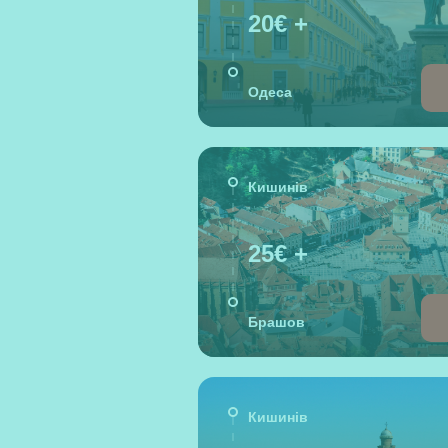
20€ +
Одеса
Кишинів
25€ +
Брашов
Кишинів