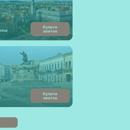
Купити
уреш
квиток
Купити
ь
квиток