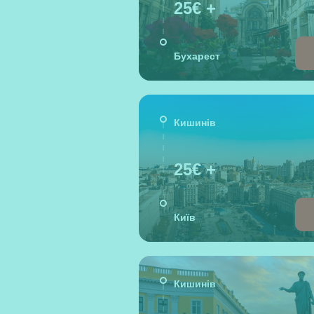
25€ +
Бухарест
Кишинів
25€ +
Київ
Кишинів