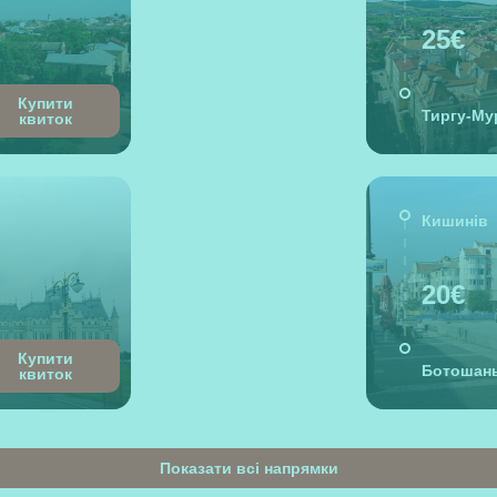
25€
Купити
Тиргу-М
квиток
Кишинів
20€
Купити
Ботошан
квиток
Показати всі напрямки