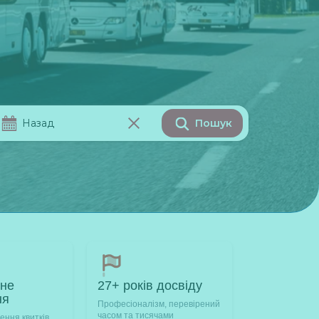
Пошук
ане
27+ років досвіду
ня
Професіоналізм, перевірений
часом та тисячами
ння квитків,