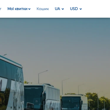
г
Мої квитки
Кошик
UA
USD