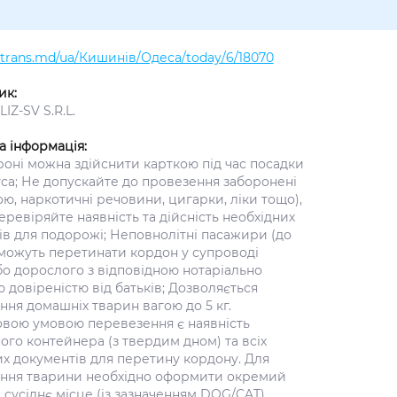
altrans.md/ua/Кишинів/Одеса/today/6/18070
ик:
IZ-SV S.R.L.
а інформація:
роні можна здійснити карткою під час посадки
уса; Не допускайте до провезення заборонені
ою, наркотичні речовини, цигарки, ліки тощо),
еревіряйте наявність та дійсність необхідних
ів для подорожі; Неповнолітні пасажири (до
 можуть перетинати кордон у супроводі
бо дорослого з відповідною нотаріально
 довіреністю від батьків; Дозволяється
ня домашніх тварин вагою до 5 кг.
овою умовою перевезення є наявність
го контейнера (з твердим дном) та всіх
их документів для перетину кордону. Для
ння тварини необхідно оформити окремий
 сусіднє місце (із зазначенням DOG/CAT).