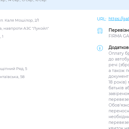
https://g
л. Каля Мошілор, 2/1
, навпроти АЗС "Лукойл"
Перевізн
FIRMA GAL
 1
Додатков
Оплату б
до автоб
речі (збр
ощіпний Ряд, 5
а також п
документ
нтаївська, 58
18 років)
батьків а
завіреною
перевезен
Обов'язк
переносно
необхідн
перевезе
квиток на