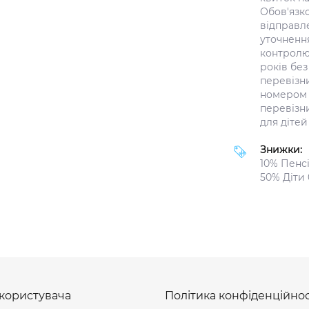
Обов'язко
відправле
уточнення
контролю 
років без
перевізни
номером 
перевізн
для дітей 
Знижки:
10% Пенсі
50% Діти 
 користувача
Політика конфіденційнос