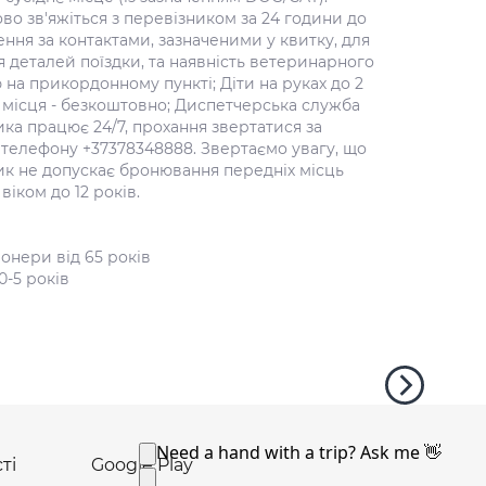
во зв'яжіться з перевізником за 24 години до
ння за контактами, зазначеними у квитку, для
 деталей поїздки, та наявність ветеринарного
на прикордонному пункті; Діти на руках до 2
 місця - безкоштовно; Диспетчерська служба
ка працює 24/7, прохання звертатися за
телефону +37378348888. Звертаємо увагу, що
ик не допускає бронювання передніх місць
віком до 12 років.
онери від 65 років
0-5 років
ті
Google Play