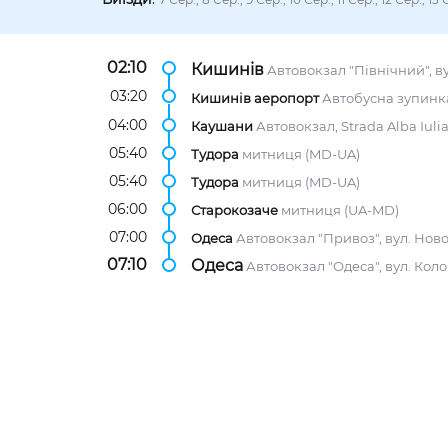
02:10
Кишинів
Автовокзал "Північний", ву
03:20
Кишинів аеропорт
Автобусна зупинка
04:00
Каушани
Автовокзал, Strada Alba Iulia,
05:40
Тудора
митниця (MD-UA)
05:40
Тудора
митниця (MD-UA)
06:00
Старокозаче
митниця (UA-MD)
07:00
Одеса
Автовокзал "Привоз", вул. Нов
07:10
Одеса
Автовокзал "Одеса", вул. Коло