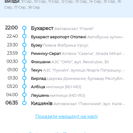
Виїзди
:
9 Сер., 10 Сер., 11 Сер., 12 Сер., 13 Сер., 14 Сер., 15 Сер., 16
Сер., 17 Сер., 18 Сер.
22:00
Бухарест
Автовокзал "Filaret"
22:40
Бухарест аеропорт Отопені
Автобусна зупинка, біля терміналу PLECARI, виходи C і D.
23:30
Бузеу
Пивна Фабрика Урсус
23:59
Римніку-Серат
Аптека "Catena", Strada Mihail Kogalniceanu 3
00:30
Фокшани
АЗС "OMV", вул. Revoluției, 30
01:00
Текуч
АЗС "Лукойл", вулиця Георге Петрашку, 104
01:30
Бирлад
Церква Домнеаске, бульвар Республіки
03:20
Албіца
митниця (RO-MD)
04:00
Леушень
митниця (MD-RO)
06:35
Кишинів
Автовокзал "Північний", вул. Каля Мошілор, 2/1
Показати маршрут на мапі