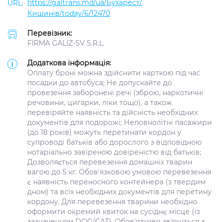
https://galtrans.md/ua/Бухарест/
Кишинів/today/6/12470
Перевізник:
FIRMA GALIZ-SV S.R.L.
Додаткова інформація:
Оплату броні можна здійснити карткою під час
посадки до автобуса; Не допускайте до
провезення заборонені речі (зброю, наркотичні
речовини, цигарки, ліки тощо), а також
перевіряйте наявність та дійсність необхідних
документів для подорожі; Неповнолітні пасажири
(до 18 років) можуть перетинати кордон у
супроводі батьків або дорослого з відповідною
нотаріально завіреною довіреністю від батьків;
Дозволяється перевезення домашніх тварин
вагою до 5 кг. Обов'язковою умовою перевезення
є наявність переносного контейнера (з твердим
дном) та всіх необхідних документів для перетину
кордону. Для перевезення тварини необхідно
оформити окремий квиток на сусіднє місце (із
зазначенням DOG/CAT). Обов'язково зв'яжіться з