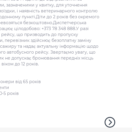
и, зазначеними у квитку, для уточнення
оїздки, і наявність ветеринарного контролю
донному пункті.Діти до 2 років без окремого
ревозяться безкоштовно.Диспетчерська
ацює цілодобово: +373 78 348 888.У разі
 рейсу, що призводить до пропуску
, перевізник здійснює безоплатну заміну
асажиру та надає актуальну інформацію щодо
го автобусного рейсу. Звертаємо увагу, що
ик не допускає бронювання передніх місць
 віком до 12 років.
онери від 65 років
енти
0-5 років