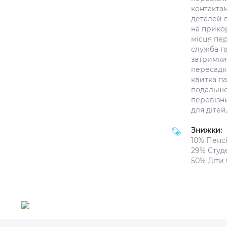
контактам
деталей п
на прикор
місця пе
служба пр
затримки
пересадки
квитка п
подальшо
перевізн
для дітей,
Знижки:
10% Пенсі
29% Студ
50% Діти 