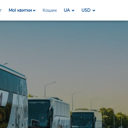
г
Мої квитки
Кошик
UA
USD