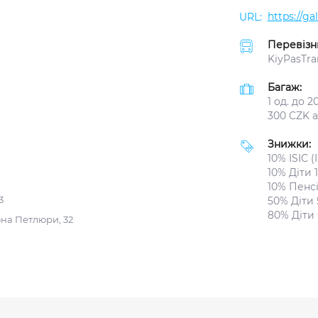
https://g
Перевізн
KiyPasTra
Багаж:
1 од. до 
300 CZK 
Знижки:
10% ISIC (
10% Діти 1
10% Пенсі
3
50% Діти 
80% Діти 
она Петлюри, 32