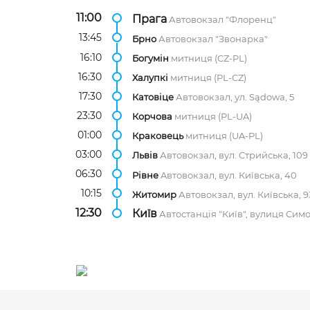
11:00
Прага
Автовокзал "Флоренц"
13:45
Брно
Автовокзал "Звонарка"
16:10
Богумін
митниця (CZ-PL)
16:30
Халупкі
митниця (PL-CZ)
17:30
Катовіце
Автовокзал, ул. Sądowa, 5
23:30
Корчова
митниця (PL-UA)
01:00
Краковець
митниця (UA-PL)
03:00
Львів
Автовокзал, вул. Стрийська, 109
06:30
Рівне
Aвтовокзал, вул. Київська, 40
10:15
Житомир
Автовокзал, вул. Київська, 9
12:30
Київ
Автостанція "Київ", вулиця Сим