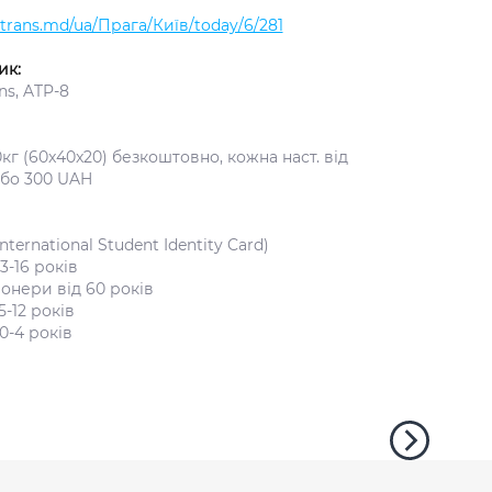
altrans.md/ua/Прага/Київ/today/6/281
ик:
ns, ATP-8
20кг (60x40x20) безкоштовно, кожна наст. від
або 300 UAH
International Student Identity Card)
3-16 років
онери від 60 років
5-12 років
0-4 років