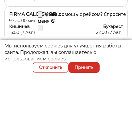
FIRMA GALIZ-SV S.R.L.
9
час
00
мин
Кишинев
Бухарест
13:00 (7 Авг.)
22:00 (7 Авг.)
Мы используем cookies для улучшения работы
FIRMA GALIZ-SV S.R.L.
сайта. Продолжая, вы соглашаетесь с
9
час
00
мин
использованием cookies.
Кишинев
Бухарест
13:00 (7 Авг.)
22:00 (7 Авг.)
Отклонить
Принять
FIRMA GALIZ-SV S.R.L.
15
час
30
мин
Кишинев
Орадя
16:00 (7 Авг.)
07:30 (8 Авг.)
FIRMA GALIZ-SV S.R.L.
14
час
00
мин
Кишинев
Львов