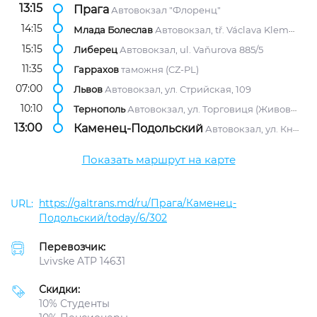
13:15
Прага
Автовокзал "Флоренц"
14:15
Млада Болеслав
Автовокзал, tř. Václava Klementa 1459
15:15
Либерец
Автовокзал, ul. Vaňurova 885/5
11:35
Гаррахов
таможня (CZ-PL)
07:00
Львов
Автовокзал, ул. Стрийская, 109
10:10
Тернополь
Автовокзал, ул. Торговиця (Живова), 7
13:00
Каменец-Подольский
Автовокзал, ул. Князей Кориатовичей, 19
Показать маршрут на карте
https://galtrans.md/ru/Прага/Каменец-
Подольский/today/6/302
Перевозчик:
Lvivske ATP 14631
Скидки:
10% Студенты