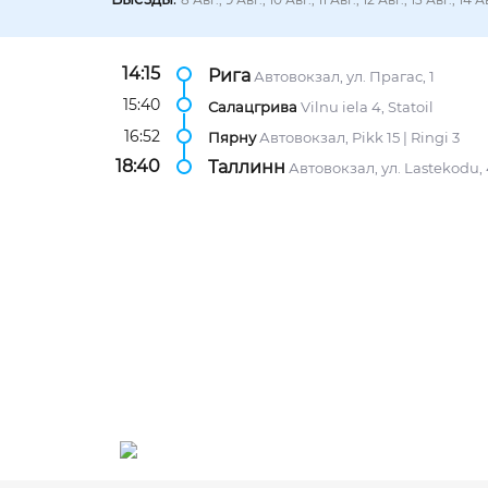
14:15
Рига
Автовокзал, ул. Прагас, 1
15:40
Салацгрива
Vilnu iela 4, Statoil
16:52
Пярну
Автовокзал, Pikk 15 | Ringi 3
18:40
Таллинн
Автовокзал, ул. Lastekodu,