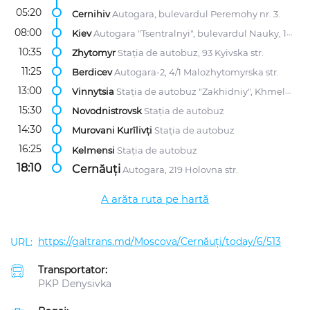
05:20
Cernihiv
Autogara, bulevardul Peremohy nr. 3.
08:00
Kiev
Autogara "Tsentralnyi", bulevardul Nauky, 1/2
10:35
Zhytomyr
Stația de autobuz, 93 Kyivska str.
11:25
Berdicev
Autogara-2, 4/1 Malozhytomyrska str.
13:00
Vinnytsia
Stația de autobuz "Zakhidniy", Khmelnitske Shose, 107
15:30
Novodnistrovsk
Stația de autobuz
14:30
Murovani Kurîlivți
Stația de autobuz
16:25
Kelmensi
Stația de autobuz
18:10
Cernăuți
Autogara, 219 Holovna str.
A arăta ruta pe hartă
https://galtrans.md/Moscova/Cernăuți/today/6/513
Transportator:
PKP Denysivka