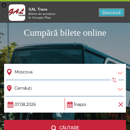
×
GAL Trans
Togg
Descarcă
Bilete de autobuz
navig
În Google Play
Cumpără bilete online
CĂUTARE