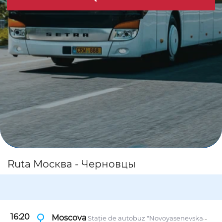
Ruta Москва - Черновцы
16:20
Moscova
Stație de autobuz "Novoyasenevskaya", Novoyasenevskiy tupik, 4