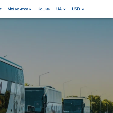
г
Мої квитки
Кошик
UA
USD