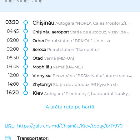
Aug., 16 Aug., 17 Aug.
03:30
Chișinău
Autogara "NORD", Calea Mosilor 2/1, str.
04:45
Chișinău aeroport
Stația de autobuz, vizavi de benzinăria "Lukoil"
05:00
Orhei
Petrol station "BEMOL", Unirii str.
06:00
Soroca
Petrol station "Rompetrol"
08:50
Otaci
vamă (MD-UA)
09:05
Moghilău
vamă (UA-MD)
12:00
Vinnytsia
Benzinăria "BRSM-Nafta", Autostrada Khmelnytske 114-I
14:00
Zhytomyr
Stația de autobuz, 93 Kyivska str.
16:20
Kiev
Autogara "Tsentralnyi", bulevardul Nauky, 1/2
A arăta ruta pe hartă
https://galtrans.md/Chișinău/Kiev/today/6/17970
Transportator: