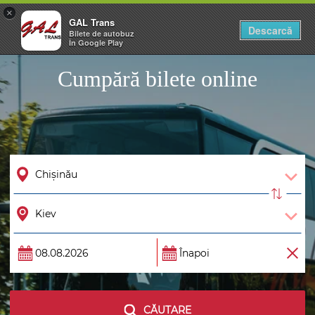
×
GAL Trans
Togg
Descarcă
Bilete de autobuz
navig
În Google Play
Cumpără bilete online
CĂUTARE