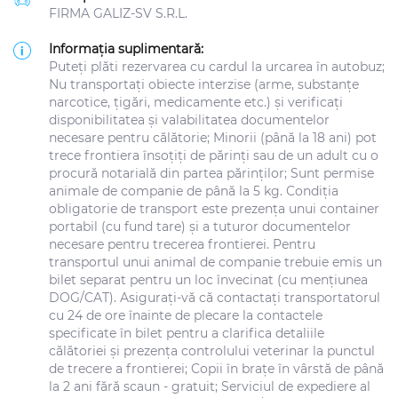
FIRMA GALIZ-SV S.R.L.
Informația suplimentară:
Puteți plăti rezervarea cu cardul la urcarea în autobuz;
Nu transportați obiecte interzise (arme, substanțe
narcotice, țigări, medicamente etc.) și verificați
disponibilitatea și valabilitatea documentelor
necesare pentru călătorie; Minorii (până la 18 ani) pot
trece frontiera însoțiți de părinți sau de un adult cu o
procură notarială din partea părinților; Sunt permise
animale de companie de până la 5 kg. Condiția
obligatorie de transport este prezența unui container
portabil (cu fund tare) și a tuturor documentelor
necesare pentru trecerea frontierei. Pentru
transportul unui animal de companie trebuie emis un
bilet separat pentru un loc învecinat (cu mențiunea
DOG/CAT). Asigurați-vă că contactați transportatorul
cu 24 de ore înainte de plecare la contactele
specificate în bilet pentru a clarifica detaliile
călătoriei și prezența controlului veterinar la punctul
de trecere a frontierei; Copii în brațe în vârstă de până
la 2 ani fără scaun - gratuit; Serviciul de expediere al