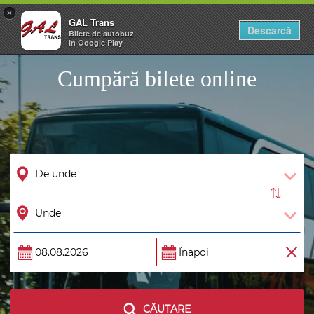
×
GAL Trans
Togg
Descarcă
Bilete de autobuz
navig
În Google Play
Cumpără bilete online
CĂUTARE