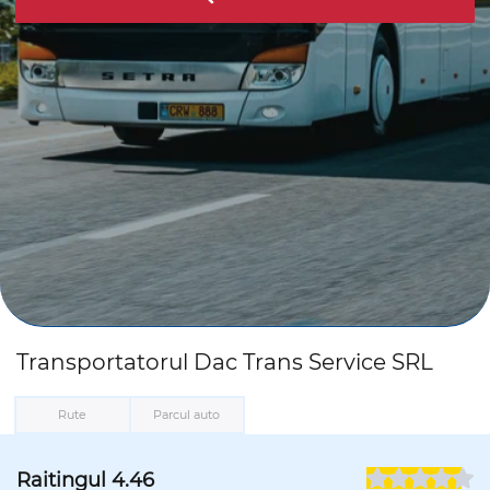
Transportatorul Dac Trans Service SRL
Rute
Parcul auto
Raitingul
4.46